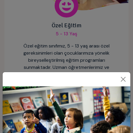
Özel Eğitim
5 - 13 Yaş
Özel eğitim sınıfımız, 5 - 13 yaş arası özel
gereksinimleri olan çocuklarımıza yönelik
bireyselleştirilmiş eğitim programları
sunmaktadır. Uzman öğretmenlerimiz ve
rehabilitasyon ekibimiz, her çocuğun benzersiz