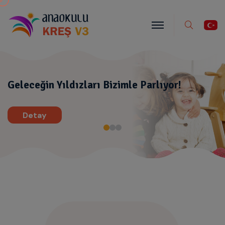
Ara
ları Bizimle Parlıyor!
Detay